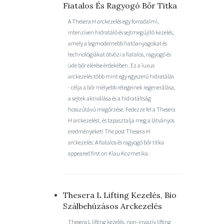
Fiatalos És Ragyogó Bőr Titka
A Thesera H arckezelés egy forradalmi,
intenzíven hidratáló és sejtmegújító kezelés,
amely a legmodernebb hatóanyagokat és
technológiákat ötvözi a fiatalos, ragyogó és
üde bőr elérése érdekében. Ez a luxus
arckezelés több mint egy egyszerű hidratálás
- célja a bőr mélyebb rétegeinek regenerálása,
a sejtek aktiválása és a hidratáltság
hosszútávú megőrzése. Fedezze fel a Thesera
H arckezelést, és tapasztalja meg a látványos
eredményeket! The post Thesera H
arckezelés: A fiatalos és ragyogó bőr titka
appeared first on Klau Kozmetika.
Thesera L Lifting Kezelés, Bio
Szálbehúzásos Arckezelés
Thesera L lifting kezelés, non-invazív lifting