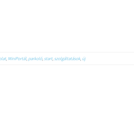
olat
,
MiniPortál
,
parkoló
,
start
,
szolgáltatások
,
új