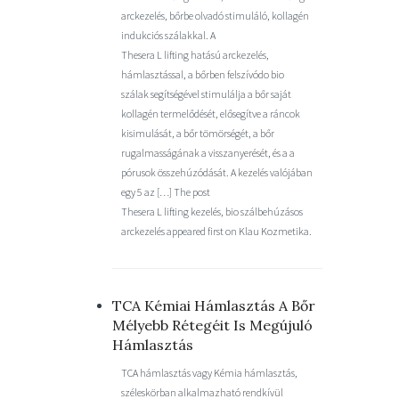
arckezelés, bőrbe olvadó stimuláló, kollagén
indukciós szálakkal. A
Thesera L lifting hatású arckezelés,
hámlasztással, a bőrben felszívódo bio
szálak segítségével stimulálja a bőr saját
kollagén termelődését, elősegítve a ráncok
kisimulását, a bőr tömörségét, a bőr
rugalmasságának a visszanyerését, és a a
pórusok összehúzódását. A kezelés valójában
egy 5 az […] The post
Thesera L lifting kezelés, bio szálbehúzásos
arckezelés appeared first on Klau Kozmetika.
TCA Kémiai Hámlasztás A Bőr
Mélyebb Rétegéit Is Megújuló
Hámlasztás
TCA hámlasztás vagy Kémia hámlasztás,
széleskörban alkalmazható rendkívül