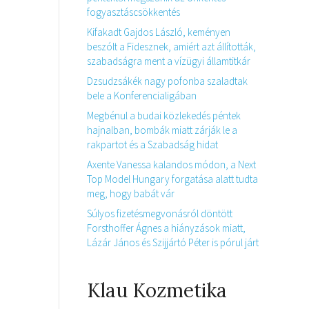
fogyasztáscsökkentés
Kifakadt Gajdos László, keményen
beszólt a Fidesznek, amiért azt állították,
szabadságra ment a vízügyi államtitkár
Dzsudzsákék nagy pofonba szaladtak
bele a Konferencialigában
Megbénul a budai közlekedés péntek
hajnalban, bombák miatt zárják le a
rakpartot és a Szabadság hidat
Axente Vanessa kalandos módon, a Next
Top Model Hungary forgatása alatt tudta
meg, hogy babát vár
Súlyos fizetésmegvonásról döntött
Forsthoffer Ágnes a hiányzások miatt,
Lázár János és Szijjártó Péter is pórul járt
Klau Kozmetika