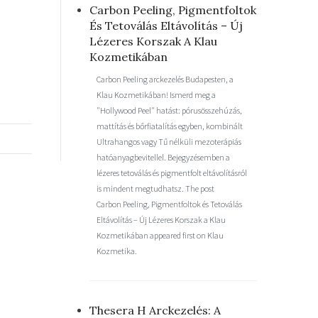
Carbon Peeling, Pigmentfoltok
És Tetoválás Eltávolítás – Új
Lézeres Korszak A Klau
Kozmetikában
Carbon Peeling arckezelés Budapesten, a
Klau Kozmetikában! Ismerd meg a
"Hollywood Peel" hatást: pórusösszehúzás,
mattítás és bőrfiatalítás egyben, kombinált
Ultrahangos vagy Tű nélküli mezoterápiás
hatóanyagbevitellel. Bejegyzésemben a
lézeres tetoválás és pigmentfolt eltávolításról
is mindent megtudhatsz. The post
Carbon Peeling, Pigmentfoltok és Tetoválás
Eltávolítás – Új Lézeres Korszak a Klau
Kozmetikában appeared first on Klau
Kozmetika.
Thesera H Arckezelés: A