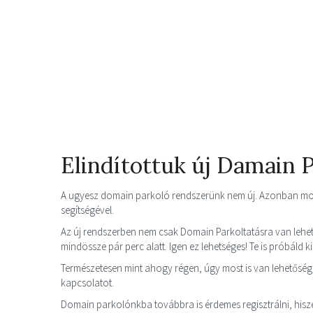
Elindítottuk új Damain 
A ugyesz domain parkoló rendszerünk nem új. Azonban most
segítségével.
Az új rendszerben nem csak Domain Parkoltatásra van lehet
mindössze pár perc alatt. Igen ez lehetséges! Te is próbáld k
Természetesen mint ahogy régen, úgy most is van lehetősége
kapcsolatot.
Domain parkolónkba továbbra is érdemes regisztrálni, his