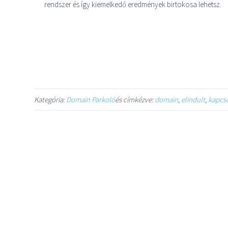
rendszer és így kiemelkedő eredmények birtokosa lehetsz.
Kategória:
Domain Parkoló
és címkézve:
domain
,
elindult
,
kapcs