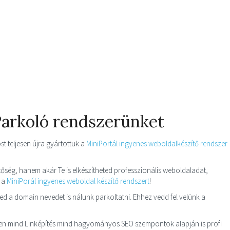
Parkoló rendszerünket
 teljesen újra gyártottuk a
MiniPortál ingyenes weboldalkészítő rendszer
őség, hanem akár Te is elkészítheted professzionális weboldaladat,
i a
MiniPorál ingyenes weboldal készítő rendszert
!
d a domain nevedet is nálunk parkoltatni. Ehhez vedd fel velünk a
zen mind Linképítés mind hagyományos SEO szempontok alapján is profi