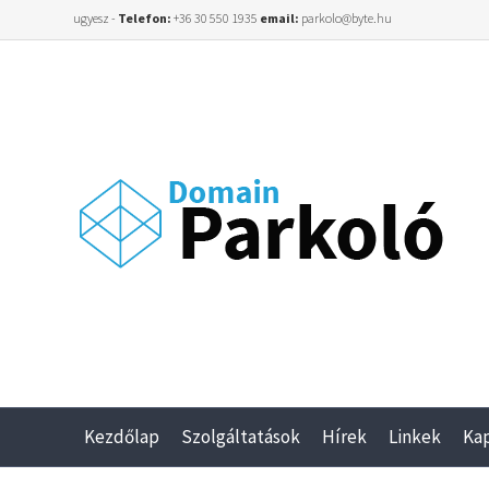
ugyesz -
Telefon:
+36 30 550 1935
email:
parkolo@byte.hu
Kezdőlap
Szolgáltatások
Hírek
Linkek
Ka