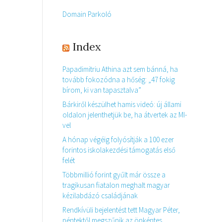
Domain Parkoló
Index
Papadimitriu Athina azt sem bánná, ha
tovább fokozódna a hőség: „47 fokig
bírom, ki van tapasztalva”
Bárkiről készülhet hamis videó: új állami
oldalon jelenthetjük be, ha átvertek az MI-
vel
A hónap végéig folyósítják a 100 ezer
forintos iskolakezdési támogatás első
felét
Többmillió forint gyűlt már össze a
tragikusan fiatalon meghalt magyar
kézilabdázó családjának
Rendkívüli bejelentést tett Magyar Péter,
péntektől megszűnik az önkéntes