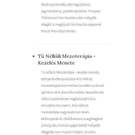
látványos kezelés, bőrmegújításra,
pigmentfoltra, problémás bőrre. The post
TCA kémiai hámlasztás a bőr mélyebb
rétegéit is megújuló hámlasztás appeared
first on Klau Kozmetika.
Tű Nélküli Mezoterápia -
Kezelés Menete
Tű nélküli Mezoterápia - kezelés menete,
előnyei és ellenjavallatai A tű nélküli
mezoterápiás kozmetikai kezelést azoknak
ajánlom akik plasztikai sebész beavatkozás
nélkül szeretnének megfiatalodni és a
ráncaikat eltüntetni. A tű nélküli
mezoterápia vagy szakmai nevén
elektroporáció, rádiófrekvencia segítségével
juttatja be a hatóanyagot bőröd mélyebb
rétegeibe non invazív módon. Ennél a