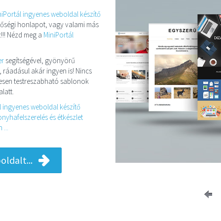
niPortál ingyenes weboldal készítő
minőségi honlapot, vagy valami más
!!! Nézd meg a
MiniPortál
er
segítségével, gyönyörű
, ráadásul akár ingyen is! Nincs
eljesen testreszabható sablonok
latt.
l ingyenes weboldal készítő
nyhafelszerelés és étkészlet
...
ldalt...