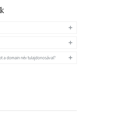
k
ot a domain név tulajdonosával?