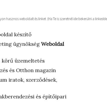
n hasznos weboldalt és linket. (Ha Te is szeretnél ide bekerülni a linkedde
oldal készítő
eting ügynökség
Weboldal
s körű üzemeltetés
zés és Otthon magazin
ium iratok, szerződések,
akberendezési és építőipari