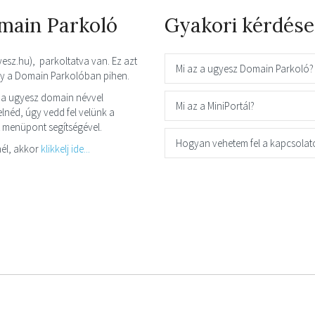
main Parkoló
Gyakori kérdése
yesz.hu), parkoltatva van. Ez azt
Mi az a ugyesz Domain Parkoló?
így a Domain Parkolóban pihen.
 a ugyesz domain névvel
Mi az a MiniPortál?
néd, úgy vedd fel velünk a
t menüpont segítségével.
Hogyan vehetem fel a kapcsolat
él, akkor
klikkelj ide...