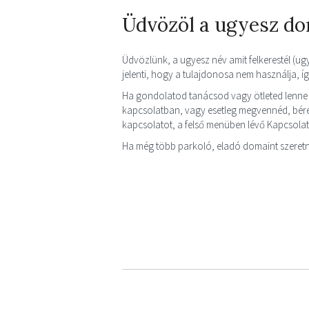
Üdvözöl a ugyesz do
Üdvözlünk, a ugyesz név amit felkerestél (ug
jelenti, hogy a tulajdonosa nem használja, 
Ha gondolatod tanácsod vagy ötleted lenne
kapcsolatban, vagy esetleg megvennéd, bérel
kapcsolatot, a felső menüben lévő Kapcsola
Ha még több parkoló, eladó domaint szeretn