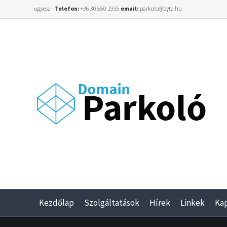
ugyesz -
Telefon:
+36 30 550 1935
email:
parkolo@byte.hu
Kezdőlap
Szolgáltatások
Hírek
Linkek
Ka