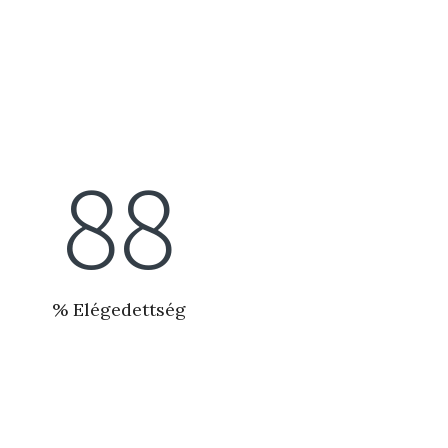
99
% Elégedettség