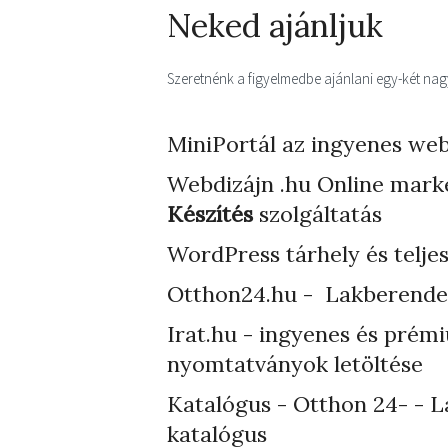
Neked ajánljuk
Szeretnénk a figyelmedbe ajánlani egy-két nagyo
MiniPortál az ingyenes web
Webdizájn
.hu Online mark
Készítés
szolgáltatás
WordPress tárhely
és telje
Otthon24.hu - Lakberende
Irat.hu - ingyenes és prém
nyomtatványok letöltése
Katalógus - Otthon 24- - L
katalógus