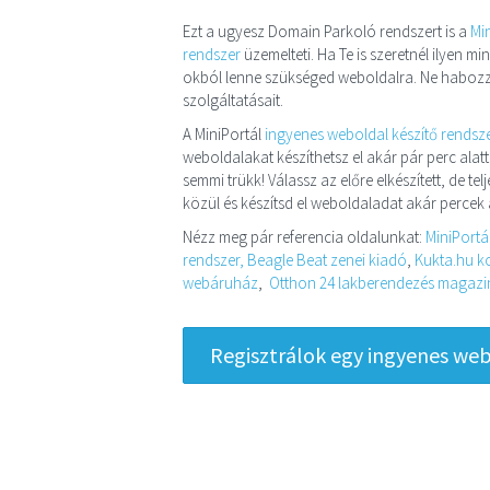
Ezt a ugyesz Domain Parkoló rendszert is a
Mi
rendszer
üzemelteti. Ha Te is szeretnél ilyen 
okból lenne szükséged weboldalra. Ne habozz
szolgáltatásait.
A MiniPortál
ingyenes weboldal készítő rendsz
weboldalakat készíthetsz el akár pár perc alatt
semmi trükk! Válassz az előre elkészített, de t
közül és készítsd el weboldaladat akár percek a
Nézz meg pár referencia oldalunkat:
MiniPortá
rendszer,
Beagle Beat zenei kiadó
,
Kukta.hu ko
webáruház
,
Otthon 24 lakberendezés magazin 
Regisztrálok egy ingyenes webo