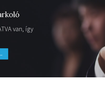
rkoló
TVA van, így
..