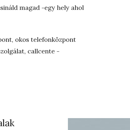
csináld magad -egy hely ahol
pont, okos telefonközpont
zolgálat, callcente -
alak