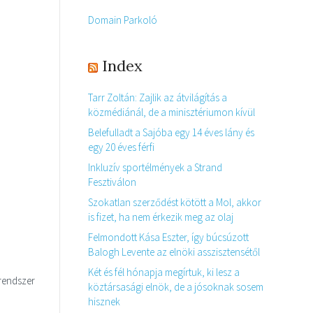
Domain Parkoló
Index
Tarr Zoltán: Zajlik az átvilágítás a
közmédiánál, de a minisztériumon kívül
Belefulladt a Sajóba egy 14 éves lány és
egy 20 éves férfi
Inkluzív sportélmények a Strand
Fesztiválon
Szokatlan szerződést kötött a Mol, akkor
is fizet, ha nem érkezik meg az olaj
Felmondott Kása Eszter, így búcsúzott
Balogh Levente az elnöki asszisztensétől
Két és fél hónapja megírtuk, ki lesz a
rendszer
köztársasági elnök, de a jósoknak sosem
,
hisznek