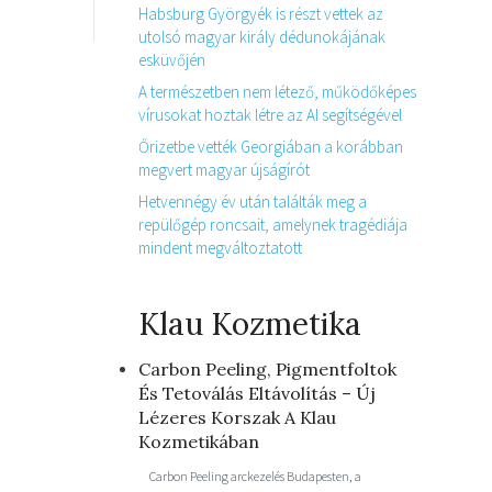
Habsburg Györgyék is részt vettek az
utolsó magyar király dédunokájának
esküvőjén
A természetben nem létező, működőképes
vírusokat hoztak létre az AI segítségével
Őrizetbe vették Georgiában a korábban
megvert magyar újságírót
Hetvennégy év után találták meg a
repülőgép roncsait, amelynek tragédiája
mindent megváltoztatott
Klau Kozmetika
Carbon Peeling, Pigmentfoltok
És Tetoválás Eltávolítás – Új
Lézeres Korszak A Klau
Kozmetikában
Carbon Peeling arckezelés Budapesten, a