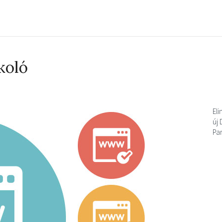
koló
Eli
új
Pa