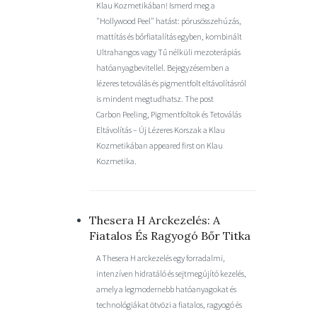
Klau Kozmetikában! Ismerd meg a
"Hollywood Peel" hatást: pórusösszehúzás,
mattítás és bőrfiatalítás egyben, kombinált
Ultrahangos vagy Tű nélküli mezoterápiás
hatóanyagbevitellel. Bejegyzésemben a
lézeres tetoválás és pigmentfolt eltávolításról
is mindent megtudhatsz. The post
Carbon Peeling, Pigmentfoltok és Tetoválás
Eltávolítás – Új Lézeres Korszak a Klau
Kozmetikában appeared first on Klau
Kozmetika.
Thesera H Arckezelés: A
Fiatalos És Ragyogó Bőr Titka
A Thesera H arckezelés egy forradalmi,
intenzíven hidratáló és sejtmegújító kezelés,
amely a legmodernebb hatóanyagokat és
technológiákat ötvözi a fiatalos, ragyogó és