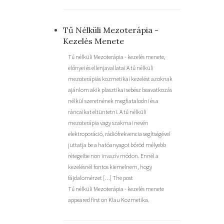
Tű Nélküli Mezoterápia -
Kezelés Menete
Tű nélküli Mezoterápia - kezelés menete,
előnyei és ellenjavallatai A tű nélküli
mezoterápiás kozmetikai kezelést azoknak
ajánlom akik plasztikai sebész beavatkozás
nélkül szeretnének megfiatalodni és a
ráncaikat eltüntetni. A tű nélküli
mezoterápia vagy szakmai nevén
elektroporáció, rádiófrekvencia segítségével
juttatja be a hatóanyagot bőröd mélyebb
rétegeibe non invazív módon. Ennél a
kezelésnél fontos kiemelnem, hogy
fájdalomérzet […] The post
Tű nélküli Mezoterápia - kezelés menete
appeared first on Klau Kozmetika.