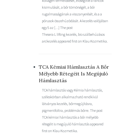
kollagén termelődését, elősegítve a ráncok
kisimulását, a bőr tömörségét, a bőr
rugalmasságának a visszanyerését, és a a
pórusok összehúzódását. A kezelés valójában
egy 5 az […] The post
Thesera L lifting kezelés, bio szálbehúzásos
arckezelés appeared first on Klau Kozmetika.
TCA Kémiai Hámlasztás A Bőr
Mélyebb Rétegéit Is Megújuló
Hámlasztás
TCA hámlasztás vagy Kémia hámlasztás,
széleskörban alkalmazható rendkívül
látványos kezelés, bőrmegújításra,
pigmentfoltra, problémás bőrre. The post
TCA kémiai hámlasztás a bőr mélyebb
rétegéit is megújuló hámlasztás appeared
first on Klau Kozmetika.