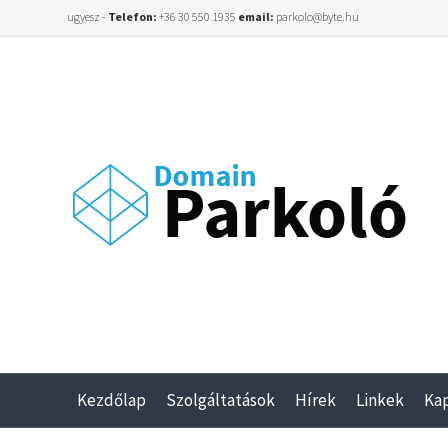
ugyesz -
Telefon:
+36 30 550 1935
email:
parkolo@byte.hu
Kezdőlap
Szolgáltatások
Hírek
Linkek
Ka