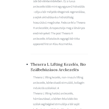
üde bőr elérése érdekében. Ez a luxus
arckezelés több mint egy egyszerű hidratálás
- célja a bőr mélyebb rétegeinek regenerálása,
a sejtek aktiválása és a hidratáltság
hosszútávú megőrzése. Fedezze fel a Thesera
H arckezelést, és tapasztalja meg a látványos
eredményeket! The post Thesera H
arckezelés: A fiatalos és ragyogó bőr titka
appeared first on Klau Kozmetika.
Thesera L Lifting Kezelés, Bio
Szálbehúzásos Arckezelés
Thesera L lifting kezelés, non-invazív lifting
arckezelés, bőrbe olvadó stimuláló, kollagén
indukciós szálakkal. A
Thesera L lifting hatású arckezelés,
hámlasztással, a bőrben felszívódo bio
szálak segítségével stimulálja a bőr saját