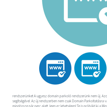
rendszerünket A ugyesz domain parkoló rendszerünk nem új. Azon
segítségével. Az új rendszerben nem csak Domain Parkoltatásra va
mindössze pár perc alatt. Igen ez lehetséges! Te is próbáld ki a M