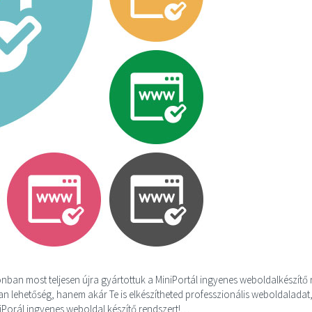
ban most teljesen újra gyártottuk a MiniPortál ingyenes weboldalkészítő 
n lehetőség, hanem akár Te is elkészítheted professzionális weboldaladat
iniPorál ingyenes weboldal készítő rendszert!…